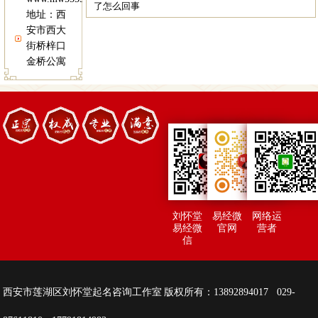
了怎么回事
地址：西
安市西大
街桥梓口
金桥公寓
刘怀堂
易经微
网络运
易经微
官网
营者
信
西安市莲湖区刘怀堂起名咨询工作室 版权所有：13892894017 029-