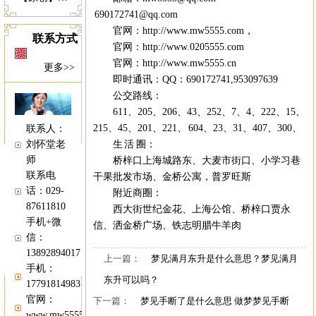
690172741@qq.com
官网：http://www.mw5555.com，
联系方式
官网：http://www.0205555.com
官网：http://www.mw5555.cn
更多>>
即时通讯：QQ：690172741,953097639
公交路线：
611、205、206、43、252、7、4、222、15、
215、45、201、221、 604、23、31、407、300、
联系人：
生 活 圈：
刘怀堂老
师
桥梓口上海城路东、大麦市街口、小学习巷
联系电
干果批发市场、金桥公寓，普罗旺斯
话：029-
附近商圈：
87611810
西大街世纪金花、上海公馆、桥梓口贾永
手机+微
信、洒金桥广场、铁志明腊牛羊肉
信：
13892894017
上一篇：
梦见满月东升是什么意思？梦见满月
手机：
东升可以吗？
17791814983
官网：
下一篇：
梦见手断了是什么意思 做梦梦见手断
www.mw5555.com