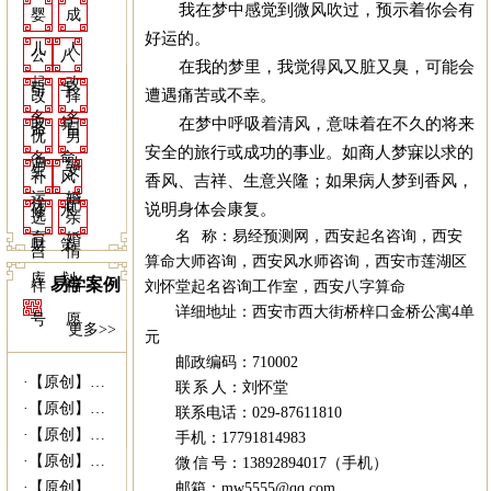
我在梦中感觉到微风吹过，预示着你会有
婴
成
好运的。
儿
人
公
八
在我的梦里，我觉得风又脏又臭，可能会
起
改
司
字
遭遇痛苦或不幸。
改
择
名
名
在梦中呼吸着清风，意味着在不久的将来
取
算
命
日
优
男
安全的旅行或成功的事业。如商人梦寐以求的
名
命
调
结
生
女
补
风
香风、吉祥、生意兴隆；如果病人梦到香风，
运
婚
优
配
说明身体会康复。
修
水
选
亲
名 称：
易经预测网
，
西安起名咨询
，
西安
育
婚
财
策
吉
情
算命大师咨询
，
西安风水师咨询
，
西安市莲湖区
库
划
易学案例
祥
福
刘怀堂起名咨询工作室
，
西安八字算命
详细地址：西安市西大街桥梓口金桥公寓4单
号
愿
更多>>
元
邮政编码：710002
·
【原创】姥爷病危 灵符救命------易...
联 系 人：刘怀堂
·
【原创】没有上过大学的千万富商---|西...
联系电话：029-87611810
·
【原创】我什么时候结婚---西安算命准|...
手机：17791814983
·
【原创】未行财运就想发财 30万贷款打水...
微 信 号：13892894017（手机）
·
【原创】我向她求婚她会答应吗？---西安...
邮箱：mw5555@qq.com