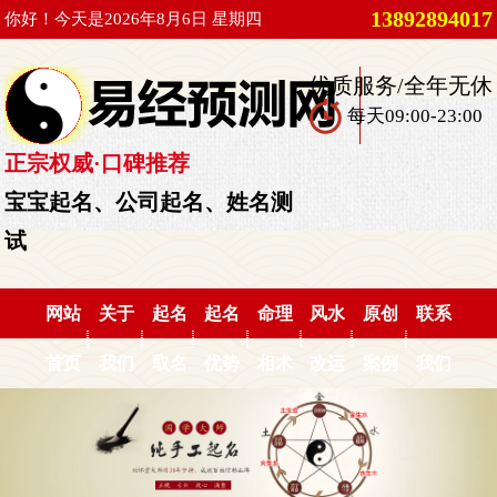
13892894017
你好！今天是2026年8月6日 星期四
优质服务/全年无休
每天09:00-23:00
正宗权威·口碑推荐
宝宝起名、公司起名、姓名测
试
网站
关于
起名
起名
命理
风水
原创
联系
首页
我们
取名
优势
相术
改运
案例
我们