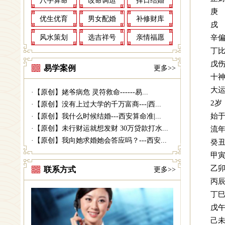
八字算命
改命调运
择日结婚
庚
优生优育
男女配婚
补修财库
辛
风水策划
选吉祥号
亲情福愿
丁
戊
易学案例
更多>>
十
大
·
【原创】姥爷病危 灵符救命------易...
2岁
·
【原创】没有上过大学的千万富商---|西...
始于
·
【原创】我什么时候结婚---西安算命准|...
·
【原创】未行财运就想发财 30万贷款打水...
流
·
【原创】我向她求婚她会答应吗？---西安...
癸
甲
乙
联系方式
更多>>
丙
丁
戊
己