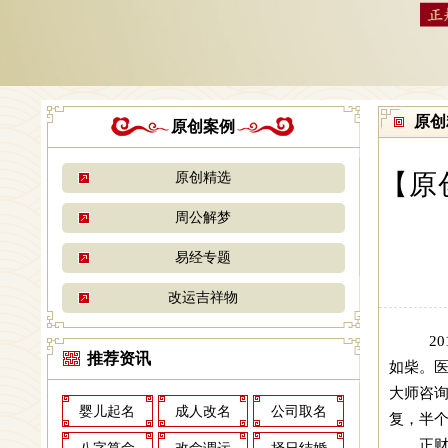
原创
原创案例
【原
原创精选
周公解梦
易经专题
改运吉祥物
2
推荐资讯
如柴。
大师咨
婴儿起名
成人改名
公司取名
复，半
正