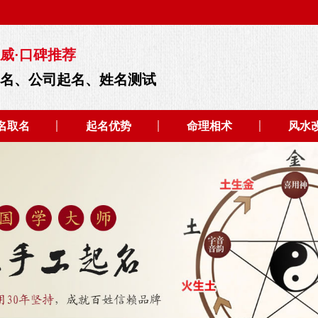
威·口碑推荐
起名、公司起名、姓名测试
名取名
起名优势
命理相术
风水