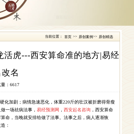
当前位置：
>>
>>
首页
原创案例
原创精选
活虎---西安算命准的地方|易经
名改名
量：6617
硬化加剧；病情急速恶化，体重220斤的壮汉被折磨得骨瘦
人做一场祛病法事，
易经预测网
，
西安起名咨询
，
西安算命
字算命
，当晚就安排给做了法事。法事之后，病人逐渐恢
乾造：