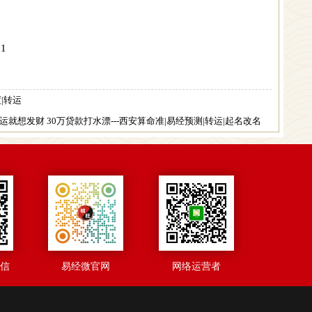
1
|转运
就想发财 30万贷款打水漂---西安算命准|易经预测|转运|起名改名
微信
易经微官网
网络运营者