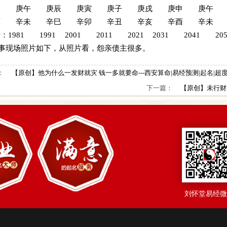
申 庚午 庚辰 庚寅 庚子 庚戌 庚申 庚午
酉 辛未 辛巳 辛卯 辛丑 辛亥 辛酉 辛未
：1981 1991 2001 2011 2021 2031 2041 205
事现场照片如下，从照片看，怨亲债主很多。
：
【原创】他为什么一发财就灾 钱一多就要命---西安算命|易经预测|起名|超度
下一篇：
【原创】未行财运
刘怀堂易经