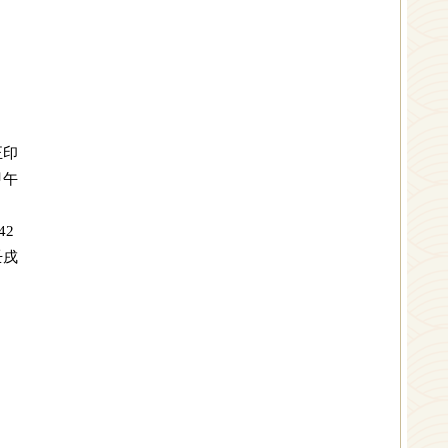
印
午
42
戌