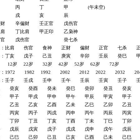
 丙 丁 甲 (午未空)
戌 戌 亥 辰
偏财 辛偏财 壬正官 戊伤官
比肩 丁比肩 甲正印 乙枭神
伤官 戊伤官 癸七杀
神：比肩 伤官 食神 正财 偏财 正官 七杀 正
运：丁亥 戊子 己丑 庚寅 辛卯 壬辰 癸巳 甲
 12岁 22岁 32岁 42岁 52岁 62岁 72岁
：1972 1982 1992 2002 2012 2022 2032 20
年：壬子 壬戌 壬申 壬午 壬辰 壬寅 壬子 壬
丑 癸亥 癸酉 癸未 癸巳 癸卯 癸丑 癸亥
寅 甲子 甲戌 甲申 甲午 甲辰 甲寅 甲子
卯 乙丑 乙亥 乙酉 乙未 乙巳 乙卯 乙丑
辰 丙寅 丙子 丙戌 丙申 丙午 丙辰 丙寅
巳 丁卯 丁丑 丁亥 丁酉 丁未 丁巳 丁卯
午 戊辰 戊寅 戊子 戊戌 戊申 戊午 戊辰
未 己巳 己卯 己丑 己亥 己酉 己未 己巳