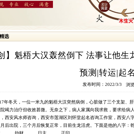
精选
创】魁梧大汉轰然倒下 法事让他生龙
预测|转运|起
发布时间：2022/3/3
浏览
017年冬天，一位一米九的魁梧大汉突然病倒，心脏做了三个支架、肝
医院竭力治疗但收效甚微。无奈之下，病人家属向我求救，要求给病
询
，
西安风水师咨询
，
西安市莲湖区刘怀堂起名咨询工作室
，
西安八
个月后出院，三个月后恢复正常，目前生龙活虎。下面是他的八字：
财 劫财 日主 正印