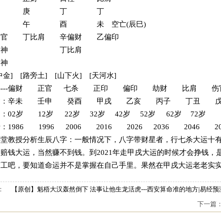
甲 庚 丁 丁
 午 酉 未 空亡(辰巳)
偏官 丁比肩 辛偏财 乙偏印
食神 丁比肩
食神
中金] [路旁土] [山下火] [天河水]
--------偏财 正官 七杀 正印 偏印 劫财 比肩 伤
运：辛未 壬申 癸酉 甲戌 乙亥 丙子 丁丑 戊
：02岁 12岁 22岁 32岁 42岁 52岁 62岁 72岁
：1986 1996 2006 2016 2026 2036 2046 20
怀堂教授分析生辰八字：一般情况下，八字带财星者，行七杀大运十有
赔钱大运，当然赚不到钱。到2021年走甲戌大运的时候才会挣钱
打工吧，要知道命运并不是掌握在自己手里。果然在甲戌大运老老实
：
【原创】魁梧大汉轰然倒下 法事让他生龙活虎---西安算命准的地方|易经预
下一篇