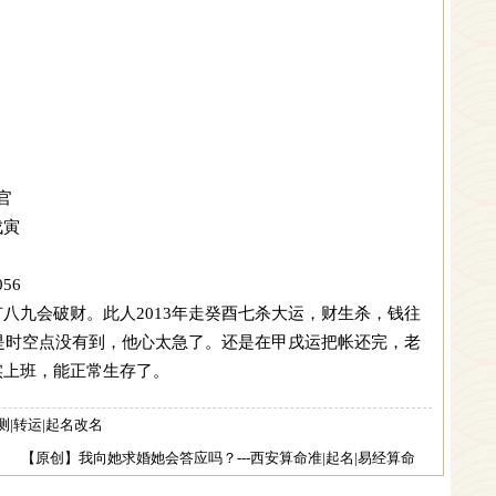
官
寅
56
八九会破财。此人2013年走癸酉七杀大运，财生杀，钱往
，是时空点没有到，他心太急了。还是在甲戌运把帐还完，老
实上班，能正常生存了。
测|转运|起名改名
：
【原创】我向她求婚她会答应吗？---西安算命准|起名|易经算命