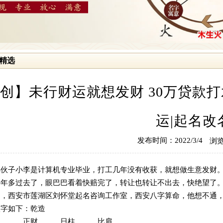
精选
创】未行财运就想发财 30万贷款打水
运|起名改
发布时间：2022/3/4
浏览
伙子小李是计算机专业毕业，打工几年没有收获，就想做生意发财。2
半年多过去了，眼巴巴看着快赔完了，转让也转让不出去，快绝望了
询
，
西安市莲湖区刘怀堂起名咨询工作室
，
西安八字算命
，他想不通
八字如下：乾造
印 正财 日柱 比肩