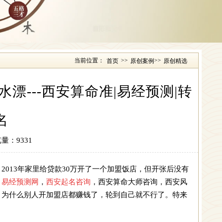
当前位置：
>>
>>
首页
原创案例
原创精选
漂---西安算命准|易经预测|转
名
量：9331
013年家里给贷款30万开了一个加盟饭店，但开张后没有
。
易经预测网
，
西安起名咨询
，
西安算命大师咨询
，
西安风
，为什么别人开加盟店都赚钱了，轮到自己就不行了。特来