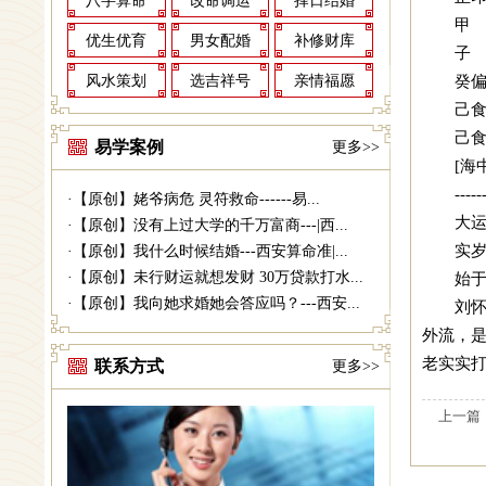
八字算命
改命调运
择日结婚
优生优育
男女配婚
补修财库
子
癸
风水策划
选吉祥号
亲情福愿
己
己
易学案例
更多>>
[海
-
·
【原创】姥爷病危 灵符救命------易...
大
·
【原创】没有上过大学的千万富商---|西...
实岁
·
【原创】我什么时候结婚---西安算命准|...
·
【原创】未行财运就想发财 30万贷款打水...
始于
·
【原创】我向她求婚她会答应吗？---西安...
刘
外流，是
老实实
联系方式
更多>>
上一篇