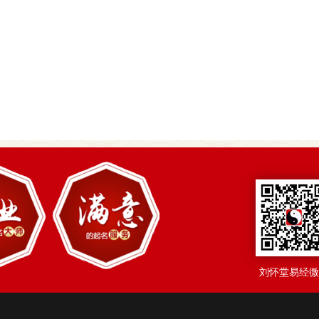
刘怀堂易经