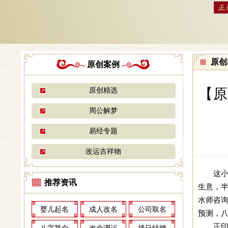
原创
原创案例
【原
原创精选
周公解梦
易经专题
改运吉祥物
这小
推荐资讯
生意，
水师咨
婴儿起名
成人改名
公司取名
预测，
正