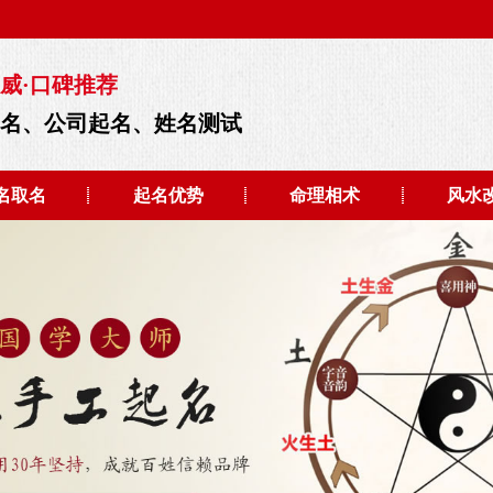
威·口碑推荐
起名、公司起名、姓名测试
名取名
起名优势
命理相术
风水