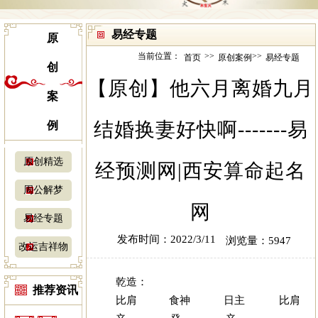
易经专题
原
当前位置：
>>
>>
首页
原创案例
易经专题
创
【原创】他六月离婚九月
案
结婚换妻好快啊-------易
例
原创精选
经预测网|西安算命起名
周公解梦
网
易经专题
发布时间：2022/3/11
浏览量：5947
改运吉祥物
乾造：
推荐资讯
比肩 食神 日主 比肩