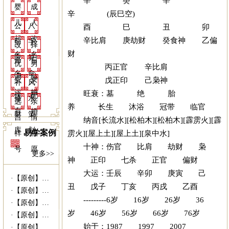
辛 癸 辛
婴
成
辛 (辰巳空)
儿
人
公
八
酉 巳 丑 卯
起
改
辛比肩 庚劫财 癸食神 乙偏
司
字
改
择
财
名
名
取
算
命
日
优
男
丙正官 辛比肩
名
命
调
结
戊正印 己枭神
生
女
补
风
运
婚
旺衰：墓 绝 胎
优
配
修
水
选
亲
养 长生 沐浴 冠带 临官
育
婚
财
策
吉
情
纳音[长流水][松柏木][松柏木][霹雳火][霹
库
划
易学案例
雳火][屋上土][屋上土][泉中水]
祥
福
十神：伤官 比肩 劫财 枭
号
愿
更多>>
神 正印 七杀 正官 偏财
大运：壬辰 辛卯 庚寅 己
·
【原创】姥爷病危 灵符救命------易...
丑 戊子 丁亥 丙戌 乙酉
·
【原创】没有上过大学的千万富商---|西...
---------6岁 16岁 26岁 36
·
【原创】我什么时候结婚---西安算命准|...
岁 46岁 56岁 66岁 76岁
·
【原创】未行财运就想发财 30万贷款打水...
始于：1987 1997 2007
·
【原创】我向她求婚她会答应吗？---西安...