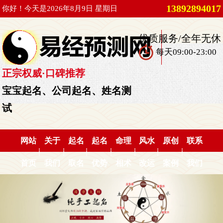
13892894017
你好！今天是2026年8月9日 星期日
优质服务/全年无休
每天09:00-23:00
正宗权威·口碑推荐
宝宝起名、公司起名、姓名测
试
网站
关于
起名
起名
命理
风水
原创
联系
首页
我们
取名
优势
相术
改运
案例
我们