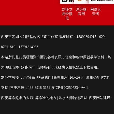
刘怀堂
易经微
网络运
易经微
官网
营者
信
西安市莲湖区刘怀堂起名咨询工作室 版权所有：13892894017 029-
87611810 17791814983
本站所刊登的易经预测方面的各种资讯﹑信息和各种原创易学资料，均
为明旺老师（刘怀堂）老师所有，未经协议授权禁止下载使用。
刘怀堂教授
|
八字算命
|
联系我们
|
命理相术
|
风水改运
|
属相婚配
|
技术
支持
| 丰巢科技：133-8918-3151
陕ICP备2025072344号-1
西安算命超准的大师
|
算命准的地方
|
风水大师转运发财
|
西安网站建设