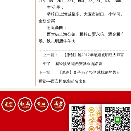
215、45、201、221、 604、23、31、407、300、
生 活 圈：
桥梓口上海城路东、大麦市街口、小学习、
金桥公寓
附近商圈：
西大街上海公馆、桥梓口贾永信、洒金桥广
场、铁志明腊牛羊肉
上一篇：
【原创】她2012年结婚被明旺大师言
中了----易经预测网|西安算命|起名网
下一篇：
【原创】妻子为了气他 就找别的男人
睡觉----西安算命准|起名改名