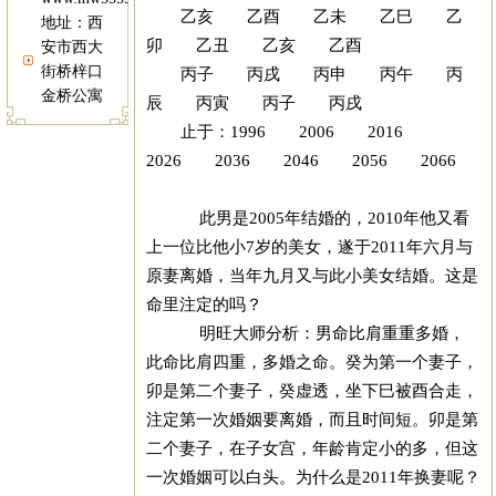
乙亥 乙酉 乙未 乙巳 乙
地址：西
卯 乙丑 乙亥 乙酉
安市西大
街桥梓口
丙子 丙戌 丙申 丙午 丙
金桥公寓
辰 丙寅 丙子 丙戌
止于：1996 2006 2016
2026 2036 2046 2056 2066
此男是2005年结婚的，2010年他又看
上一位比他小7岁的美女，遂于2011年六月与
原妻离婚，当年九月又与此小美女结婚。这是
命里注定的吗？
明旺大师分析：男命比肩重重多婚，
此命比肩四重，多婚之命。癸为第一个妻子，
卯是第二个妻子，癸虚透，坐下巳被酉合走，
注定第一次婚姻要离婚，而且时间短。卯是第
二个妻子，在子女宫，年龄肯定小的多，但这
一次婚姻可以白头。为什么是2011年换妻呢？