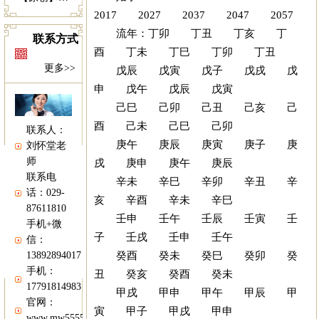
2017 2027 2037 2047 2057
流年：丁卯 丁丑 丁亥 丁
联系方式
酉 丁未 丁巳 丁卯 丁丑
更多>>
戊辰 戊寅 戊子 戊戌 戊
申 戊午 戊辰 戊寅
己巳 己卯 己丑 己亥 己
酉 己未 己巳 己卯
联系人：
庚午 庚辰 庚寅 庚子 庚
刘怀堂老
师
戌 庚申 庚午 庚辰
联系电
辛未 辛巳 辛卯 辛丑 辛
话：029-
亥 辛酉 辛未 辛巳
87611810
壬申 壬午 壬辰 壬寅 壬
手机+微
子 壬戌 壬申 壬午
信：
癸酉 癸未 癸巳 癸卯 癸
13892894017
手机：
丑 癸亥 癸酉 癸未
17791814983
甲戌 甲申 甲午 甲辰 甲
官网：
寅 甲子 甲戌 甲申
www.mw5555.com