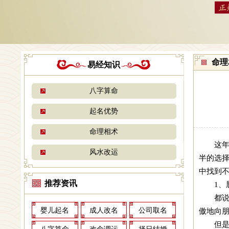
命理
易经知识
八字算命
起名优势
命理相术
这
风水改运
半的选
中找到
推荐资讯
1、
都
婴儿起名
成人改名
公司取名
傲地向朋
但