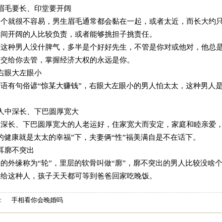
、眉毛要长、印堂要开阔
一个就很不容易，男生眉毛通常都会黏在一起，或者太近，而长大约
之间开阔的人比较负责，或者能够挑担子挑责任。
时这种男人没什脾气，多半是个好好先生，不管是你对或他对，他总是
会交给你去管，掌握经济大权的永远是你。
右眼大左眼小
南语有句俗谚“惊某大赚钱”，右眼大左眼小的男人怕太太，这种男人
。
、人中深长、下巴圆厚宽大
中深长、下巴圆厚宽大的人老运好，住家宽大而安定，家庭和睦亲爱
的健康就是太太的幸福”下，夫妻俩“性”福美满自是不在话下。
耳廓不突出
朵的外缘称为“轮”，里层的软骨叫做“廓”，廓不突出的男人比较没
嫁给这种人，孩子天天都可等到爸爸回家吃晚饭。
：
手相看你会晚婚吗