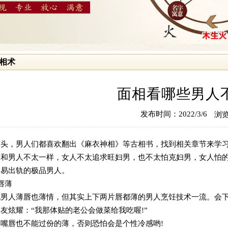
相术
面相看哪些男人
发布时间：2022/3/6
浏览
年头，男人们都喜欢翻出《麻衣神相》等古相书，找到相关章节来学
择和男人不太一样，女人不太追求旺妇男，也不太怕克妇男，女人怕
不易出轨的极品男人。
唇薄
说男人薄唇也薄情，但其实上下两片唇都薄的男人烹饪技术一流。会
友炫耀：“我那体贴的老公会做菜给我吃喔!”
是嘴唇也不能过份的薄，否则恐怕会是个性冷感哟!