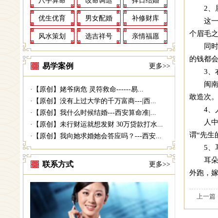
八字算命
改命调运
择日结婚
2
优生优育
男女配婚
补修财库
这
个眉毛
风水策划
选吉祥号
亲情福愿
同
的钱都
易学案例
更多>>
3、
闽
·
【原创】姥爷病危 灵符救命------易...
敢造次
·
【原创】没有上过大学的千万富商---|西...
4
·
【原创】我什么时候结婚---西安算命准|...
人
·
【原创】未行财运就想发财 30万贷款打水...
谓“先生
·
【原创】我向她求婚她会答应吗？---西安...
5、
耳
联系方式
更多>>
外跑，
上一篇