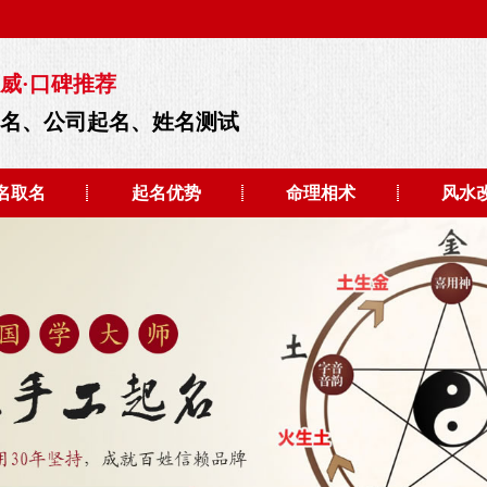
威·口碑推荐
起名、公司起名、姓名测试
名取名
起名优势
命理相术
风水