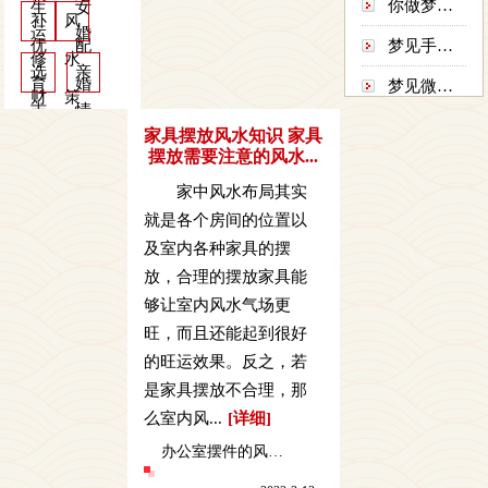
你做梦梦到烟吗？梦到烟雾有一个真正的影响...
生
女
补
风
同时又
运
婚
是巨大
优
配
梦见手断了是什么意思 做梦梦见手断了怎么...
修
水
的净
选
亲
育
婚
化，孕
梦见微风意味着什么？梦见微风，空气好吗？
财
策
育出新
吉
情
梦见满月东升是什么意思？梦见满月东升可以...
的生
库
划
家具摆放风水知识 家具
祥
福
命。...
摆放需要注意的风水...
梦见漏雨是什么意思？梦见漏雨，好吗？漏雨...
…
号
愿
家中风水布局其实
就是各个房间的位置以
及室内各种家具的摆
放，合理的摆放家具能
够让室内风水气场更
旺，而且还能起到很好
的旺运效果。反之，若
是家具摆放不合理，那
么室内风...
[详细]
办公室摆件的风水讲究有哪些