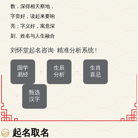
数，深得相天察地，
字音好，读起来要响
亮；字义好，寓意深
刻、姓名与人生融合
刘怀堂起名咨询· 精准分析系统 !
国学
生辰
生肖
>
>
易经
分析
喜忌
甄选
>
汉字
起名取名