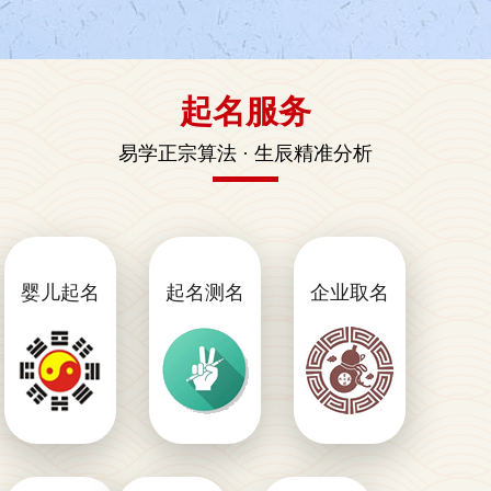
起名服务
易学正宗算法 · 生辰精准分析
婴儿起名
婴儿起
起名测名
起名测
企业取名
企业取
名
名
名
易认易
周易起
好听吉
念易写
名
利不重
大气响
时尚大
名
亮顺口
气新颖
大气有