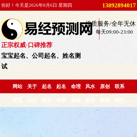
13892894017
你好！今天是2026年8月6日 星期四
优质服务/全年无休
每天09:00-23:00
正宗权威·口碑推荐
宝宝起名、公司起名、姓名测
试
网站
关于
起名
起名
命理
风水
原创
联系
首页
我们
取名
优势
相术
改运
案例
我们