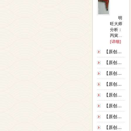
痣相
明
分析
旺大师
分析：
丙寅为
第一个
[详细]
丈夫，
【原创】哪种人容易患癌症---西安算命准...
是外地
的（反
【原创】车祸砸死人 赔钱又坐牢-----...
馈：是
外地
【原创】千万富翁与穷苦百姓的八字之比较-...
的），
必离
【原创】妻子为了气他 就找别的男人睡觉-...
婚。由
于丙辛
【原创】他六月离婚九月结婚换妻好快啊--...
合，在
冲开时
【原创】她2012年结婚被明旺大师言中了...
结婚，
【原创】住宅不吉主人奄奄一息 清宅请佛病...
故在2...
…
【原创】她为什么刚结婚就要离婚？----...