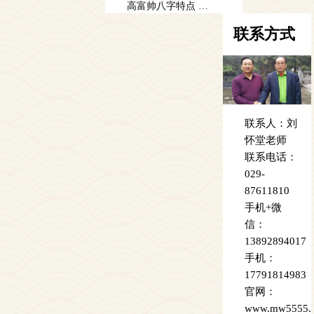
高富帅八字特点 富二代的男人
联系方式
2022-3-14
高寿的八字 什么样的八字能长寿
2022-3-13
鬼谷子算命一生详解 一生都带桃花的八字
联系人：刘
2022-3-12
怀堂老师
联系电话：
女孩起名字技巧，好寓意经典女孩取名
029-
2022-3-11
87611810
手机+微
鬼谷子算命天轰星详解 鬼谷子天轰星命格
信：
2022-3-10
13892894017
手机：
魅力出众的女人八字特点 可以吸引男性目光的女人
17791814983
2022-3-10
官网：
www.mw5555.
黄历中的诸事不宜是什么意思 有什么说法