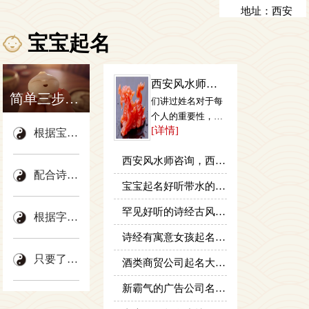
地址：西安
2022-3-9
市西大街桥
宝宝起名
梓口金桥公
寓
西安风水师咨
简单三步曲 马上起到好名字
询，西安市莲
们讲过姓名对于每
湖区刘怀堂起
个人的重要性，当
[详情]
你起名或改名后，
根据宝宝生辰八字，取出的名字吉祥、大气
名咨...
怎样看出这个...
西安风水师咨询，西安市莲湖区刘怀堂起名咨询工作室姓...
配合诗经唐诗宋词，音、形、义、美学原理
宝宝起名好听带水的男孩名字，好听带水的男孩取名
罕见好听的诗经古风那还起名，罕见好听的诗经古风取名
根据字辈取名，固定自己喜欢的字或辈分字
诗经有寓意女孩起名字，优雅而有内涵女孩取名
只要了解我们，95%的父母都选择这里起名
酒类商贸公司起名大全，好听有财气的酒类公司名字大全
新霸气的广告公司名称大全