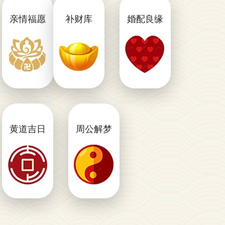
顺口
内涵
亲情福愿
亲情福
补财库
补财库
婚配良缘
婚配良
愿
缘
气本横
心随所
八字婚
行
愿
配
事业顺
福愿脱
千里有
利财源
离苦难
缘一线
滚滚
牵
黄道吉日
黄道吉
周公解梦
周公解
日
梦
吉日测
破解梦
算
境
促旺运
感悟人
势福禄
生百态
双全