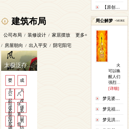
【原创】博士生辰八字几例---易经预测网...
住宅不吉主人奄奄一息 清宅请佛病人起死回...
建筑布局
周公解梦
+MORE
【原创】38岁的癌症病人肛门被缝合---...
公司布局
装修设计
家居摆放
更多+
房屋朝向
出入平安
阴宅阳宅
太极泛存观、场气万有观、场气导引观
火
可以唤
醒人们
婴
成
强烈的
感情，
[详细]
儿
人
公
八
如嫉
梦见婆母是什么意思 做梦梦见婆母怎么回事
妒、情
起
改
司
字
欲和激
改
择
梦见袓父母是什么意思 做梦梦见演说家怎么...
名
名
情。它
取
算
可以摧
命
日
梦见洪水可以吗？梦见洪水有现实的影响和反...
优
男
毁一
名
命
调
结
切，但