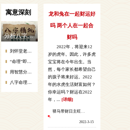
寓意深刻
龙和兔在一起财运好
吗 两个人在一起合
分析八字五行命理，批测四柱八字命理
财吗
2022年，将迎来12
刘怀堂老师预测：命理先知一日,人生富贵十年
岁的虎年。因此，许多虎
“命理”即命运之理，“学”即传统术数预测命运
宝宝将在今年出生。当
然，每个家长都希望自己
用智慧分析健康、财运、感情、事业、学业等
的孩子将来好运。2022
八字命理分析技巧通过五行运转形成人的命运
年的水虎生活财富如何？
你幸运吗？财运在2022
年，...
[详细]
驿马带财日主旺是什么 八字算命歌诀详解
2022-3-15