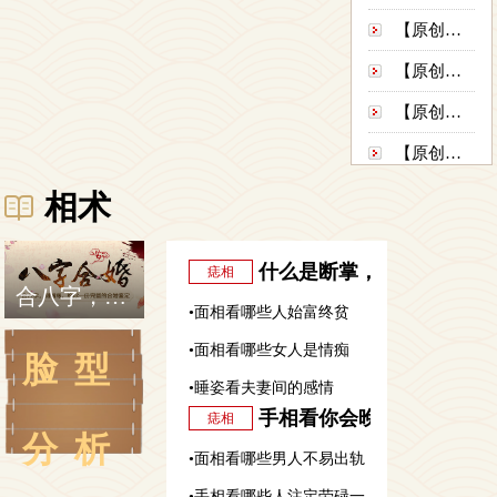
想做生
【原创】我什么时候结婚---西安算命准|...
意发
财。
【原创】未行财运就想发财 30万贷款打水...
2013年
家里给
【原创】我向她求婚她会答应吗？---西安...
贷款30
万开了
【原创】魁梧大汉轰然倒下 法事让他生龙活...
一个
【原创】他为什么一发财就灾 钱一多就要...
相术
加...…
【原创】丈夫失联 妻子咋办-----西安...
什么是断掌，男人、女人
痣相
合八字，测姻缘，诠释幸福人生
•
面相看哪些人始富终贫
•
面相看哪些女人是情痴
脸型
•
睡姿看夫妻间的感情
手相看你会晚婚吗
痣相
分析
•
面相看哪些男人不易出轨
•
手相看哪些人注定劳碌一