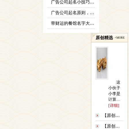
广告公司起名小技巧，好听的广告公司名字推荐
广告公司起名原则，好的广告公司取名大全
带财运的餐馆名字大全 如何给餐馆取名
原创精选
+MORE
这
小伙子
小李是
计算机
专业毕
[详细]
业，打
【原创】姥爷病危 灵符救命------易...
工几年
没有收
【原创】没有上过大学的千万富商---|西...
获，就