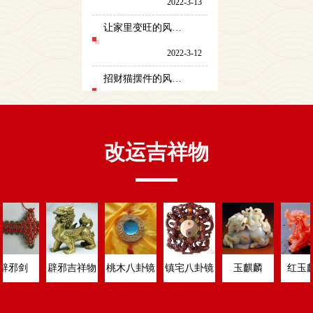
2022-3-13
让家里变旺的风水布局有哪些
2022-3-12
招财猫摆件的风水讲究有哪些
2022-3-11
床对门不正确摆法图片 对风水有何影响
改运吉祥物
2022-3-10
观赏鱼缸应该摆放在什么位置 对风水有何影响
2022-3-9
家具摆放风水知识 家具摆放需要注意的风水讲究
2022-3-7
邪剑
辟邪吉祥物
桃木八卦镜
镇宅八卦镜
玉麒麟
红玉麒麟
润月能否搬迁房屋 搬迁房屋需要注意些什么
2022-3-6