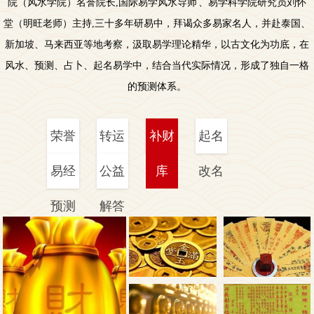
院（风水学院）名誉院长,国际易学风水导师 、易学科学院研究员刘怀
堂（明旺老师）主持,三十多年研易中，拜谒众多易家名人，并赴泰国、
新加坡、马来西亚等地考察，汲取易学理论精华，以古文化为功底，在
风水、预测、占卜、起名易学中，结合当代实际情况，形成了独自一格
的预测体系。
荣誉
转运
补财
起名
认证
易经
法事
公益
库
改名
预测
解答