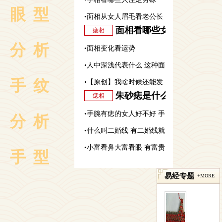
眼型
•
面相从女人眉毛看老公长
辈子
面相看哪些女人会旺夫
痣相
相
分析
•
面相变化看运势
•
人中深浅代表什么 这种面
手纹
•
【原创】我啥时候还能发
相好不好
朱砂痣是什么意思？朱砂痣长
痣相
财？------西安算卦准的地
•
手腕有痣的女人好不好 手
分析
方|易经预测|卜卦|起名改
•
什么叫二婚线 有二婚线就
腕有痣代表着什么
名|超度|补财库
•
小富看鼻大富看眼 有富贵
定有二婚吗
手型
的面相
易经专题
+MORE
分析